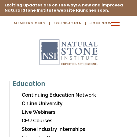
Exciting updates are on the way! A new and improved
Natural Stone Institute website launches soon.
MEMBERS ONLY
FOUNDATION
JOIN NOW
Toggle
navigation
Education
Continuing Education Network
Online University
Live Webinars
CEU Courses
Stone Industry Internships